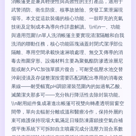
消帳篷更是兼具輕便性與高效性的主打產品，適用于
武警消防、衛生防疫、核事故搶險、突發工業泄漏現
場等。本文從這款裝備的核心功能、一鼓即充的充氣
技術及定制成本為導向作詳盡解讀。\\n\\n一、功能
與適用范圍\\n單人洗消帳篷主要實現清潔隔離和自我
洗消的聯動任務，核心功能區塊涵蓋封閉式潔凈部位
隔離、專用空間承載快速淋噴處理、無交叉傳導的消
毒去孢圍穿形。設備材料主要為聚氨酯防滲透涂層尼
龍或耐久PVC加強單膜片復合，可耐受低壓水池交替
沖刷浸漬及存儲整潔按需要匹配調配出專用的消毒效
果線——耐受幅寬pH調節灌裝范圍內的如過氧乙酸、
滅菌潔夫那多可——充分執行降活性去除封裝功能。
\\n耐用組件集成著進出帳篷可視雙向轉產透明留窗空
間帶，單向去輻射分離或溫和醫療冷作，保持外層約
束可維護保持現場大氣滿足日臻防凍露鎖接空氣自補
償平衡系統下可拆卸自主噴霧完成分流壓力混合系數