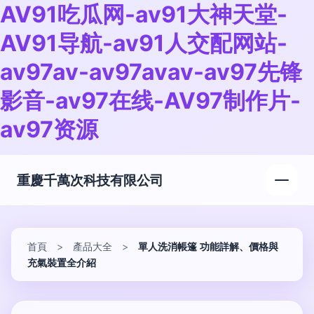
AV91吃瓜网-av91大神天堂-
AV91导航-av91人交配网站-
av97av-av97avav-av97先锋
影音-av97在线-AV97制作片-
av97资源
重慶千萬次科技有限公司
首頁
>
產品大全
>
單人洗消帳篷 功能詳解、價格與
充氣裝置全介紹