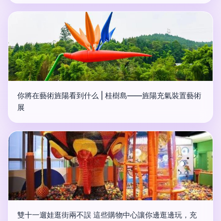
你將在藝術旌陽看到什么 | 桂樹島——旌陽充氣裝置藝術
展
雙十一遛娃逛街兩不誤 這些購物中心讓你邊逛邊玩，充