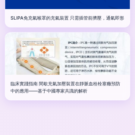
SLIPA免充氣喉罩的充氣裝置 只需插管前擠壓，通氣即形
臨床實踐指南 間歇充氣加壓裝置在靜脈血栓栓塞癥預防
中的應用——基于中國專家共識的解析