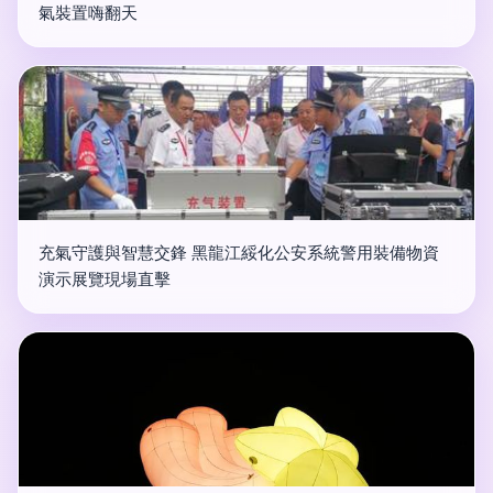
氣裝置嗨翻天
充氣守護與智慧交鋒 黑龍江綏化公安系統警用裝備物資
演示展覽現場直擊