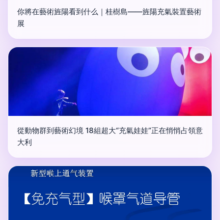
你將在藝術旌陽看到什么｜桂樹島——旌陽充氣裝置藝術
展
從動物群到藝術幻境 18組超大“充氣娃娃”正在悄悄占領意
大利